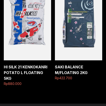
HI SILK 21 KENKOKANRI
SAKI BALANCE
POTATO L FLOATING
M/FLOATING 2KG
5KG
Rp
422.700
Rp
880.000